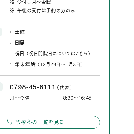
受付は月～金曜
ら
午後の受付は予約の方のみ
土曜
日曜
祝日
（
祝日開院日についてはこちら
）
年末年始
（12月29日
1月3日）
か
ら
0798
45
6111
（代表）
‐
‐
月～金曜
8:30
16:45
か
ら
診療科の一覧を見る