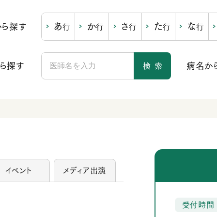
あ
か
さ
た
な
から探す
行
行
行
行
行
ら探す
病名か
検
索
イベント
メディア出演
受付時間