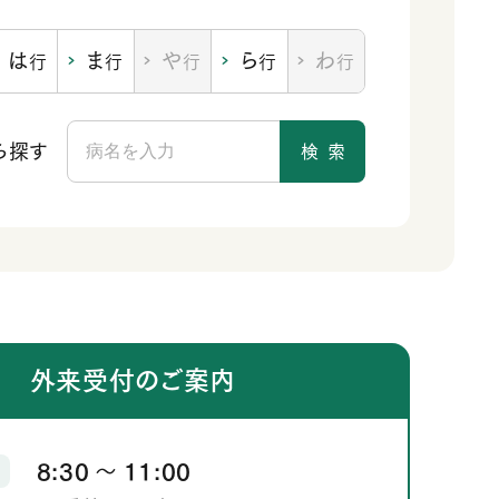
は
ま
や
ら
わ
行
行
行
行
行
ら探す
検
索
外来受付のご案内
8:30
11:00
か