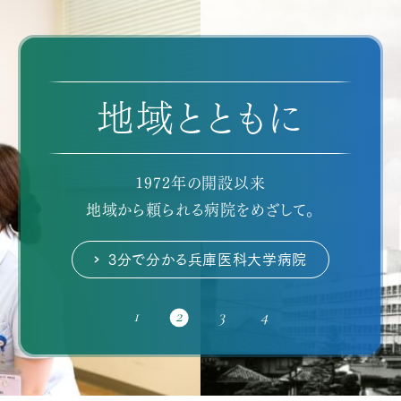
最新医療設備
地域とともに
特定機能病院
県内最大規模
高度医療の提供・開発を通じて
スムーズな診療のために
患者さんに希望を、
1972年の開設以来
地域から頼られる病院をめざして。
阪神間の健康を支えています。
さまざまな工夫をしています。
医学に進歩を。
3分で分かる兵庫医科大学病院
3分で分かる兵庫医科大学病院
3分で分かる兵庫医科大学病院
3分で分かる兵庫医科大学病院
1
2
3
4