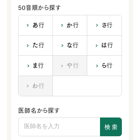
50音順から探す
あ
行
か
行
さ
行
た
行
な
行
は
行
ま
行
や
行
ら
行
わ
行
医師名から探す
検
索