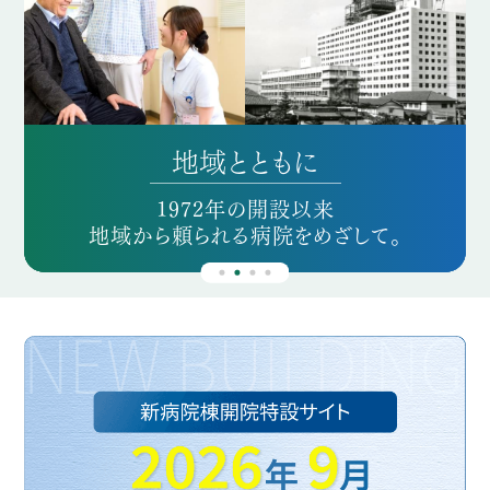
県内最大規模
最新医療設備
地域とともに
特定機能病院
県内最大規模
最新医療設備
高度医療の提供・開発を通じて
スムーズな診療のために
スムーズな診療のために
1972年の開設以来
患者さんに希望を、
患者さんに希望を、
地域から頼られる病院をめざして。
阪神間の健康を支えています。
さまざまな工夫をしています。
さまざまな工夫をしています。
医学に進歩を。
医学に進歩を。